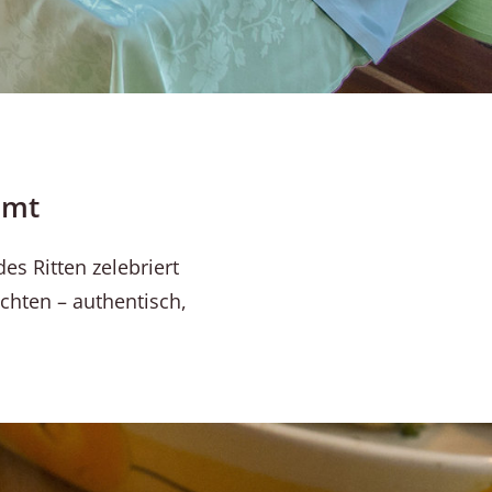
mmt
es Ritten zelebriert
ichten – authentisch,