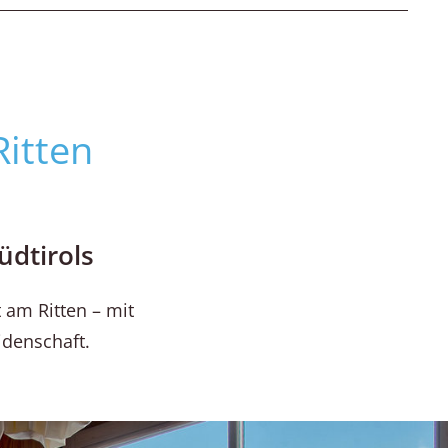
Ritten
üdtirols
 am Ritten – mit
idenschaft.